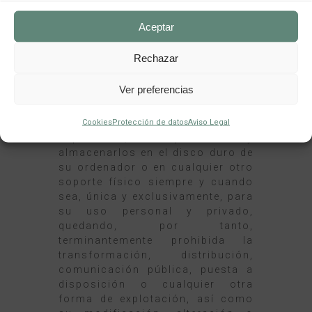
de sus proveedores.
Aceptar
El USUARIO
se compromete a
respetar los derechos de
Rechazar
Propiedad Intelectual e Industrial
titularidad de INVERSIONES
Ver preferencias
NORTE CANSEMESBA, S.L. Podrá
visualizar los elementos de las
Cookies
Protección de datos
Aviso Legal
diferentes websites e incluso
imprimirlos, copiarlos y
almacenarlos en el disco duro de
su ordenador o en cualquier otro
soporte físico siempre y cuando
sea, única y exclusivamente, para
su uso personal y privado,
quedando, por tanto,
terminantemente prohibida la
transformación, distribución,
comunicación pública, puesta a
disposición o cualquier otra
forma de explotación, así como